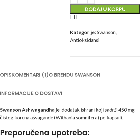
DODAJ U KORPU
Kategorije:
Swanson
,
Antioksidansi
OPIS
KOMENTARI (1)
O BRENDU SWANSON
INFORMACIJE O DOSTAVI
Swanson Ashwagandha je
dodatak ishrani koji sadrži 450 mg
čistog korena ašvagande (Withania somnifera) po kapsuli.
Preporučena upotreba: