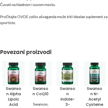
Čuvati na hladnom i suvom mestu.
Pročitajte
OVDE
zašto ašvaganda može biti idealan suplement za
sportiste.
Povezani proizvodi
Swanso
Swanso
Swanso
Swanso
n Alpha
n CoQ10
n
n N-
Lipoic
Indole-
Acetyl
Acid
Swanson
,
3-
Cysteine