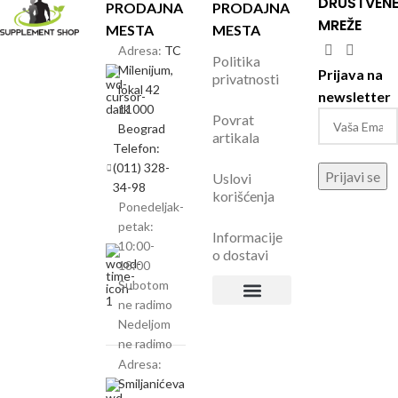
DRUŠTVEN
PRODAJNA
PRODAJNA
MREŽE
MESTA
MESTA
Adresa:
TC
Politika
Milenijum,
Prijava na
privatnosti
lokal 42
newsletter
11000
Povrat
Beograd
artikala
Telefon:
(011) 328-
Uslovi
34-98
korišćenja
Ponedeljak-
petak:
Informacije
10:00-
o dostavi
18:00
Subotom
ne radimo
Politika privatnosti
Povrat artikala
Uslovi korišćenja
Informacije o dostavi
Nedeljom
ne radimo
Adresa:
Smiljanićeva