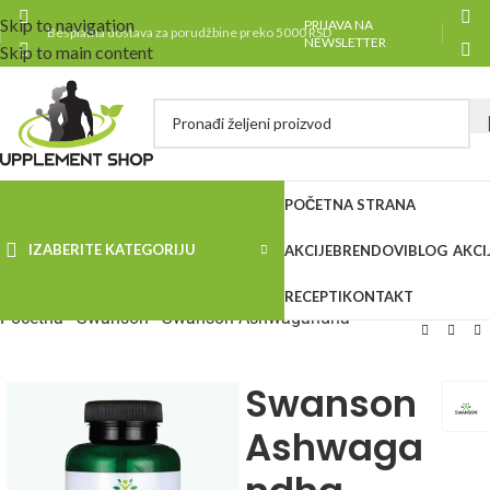
Skip to navigation
PRIJAVA NA
Besplatna dostava za porudžbine preko 5000 RSD
NEWSLETTER
Skip to main content
POČETNA STRANA
IZABERITE KATEGORIJU
AKCIJE
BRENDOVI
BLOG
AKCI
RECEPTI
KONTAKT
Početna
-
Swanson
-
Swanson Ashwagandha
Swanson
Ashwaga