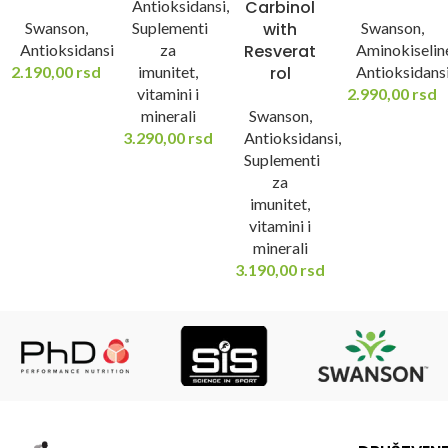
Antioksidansi
,
Carbinol
Swanson
,
Suplementi
with
Swanson
,
Antioksidansi
za
Resverat
Aminokiselin
2.190,00
rsd
imunitet,
rol
Antioksidans
vitamini i
2.990,00
rsd
minerali
Swanson
,
3.290,00
rsd
Antioksidansi
,
Suplementi
za
imunitet,
vitamini i
minerali
3.190,00
rsd