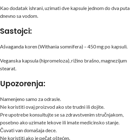
Kao dodatak ishrani, uzimati dve kapsule jednom do dva puta
dnevno sa vodom.
Sastojci:
Ašvaganda koren (Withania somnifera) – 450 mg po kapsuli.
Veganska kapsula (hipromeloza), rižino brašno, magnezijum
stearat.
Upozorenja:
Namenjeno samo za odrasle.
Ne koristiti ovaj proizvod ako ste trudni ili dojite.
Pre upotrebe konsultujte se sa zdravstvenim stručnjakom,
posebno ako uzimate lekove ili imate medicinsko stanje.
Čuvati van domašaja dece.
Ne koristiti ako je pečat oštećen.