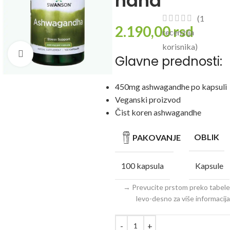
ndha
(
1
2.190,00
rsd
recenzija
korisnika)
Click to enlarge
Glavne prednosti:
450mg ashwagandhe po kapsuli
Veganski proizvod
Čist koren ashwagandhe
OBLIK
PAKOVANJE
100 kapsula
Kapsule
→ Prevucite prstom preko tabele
levo-desno za više informacija