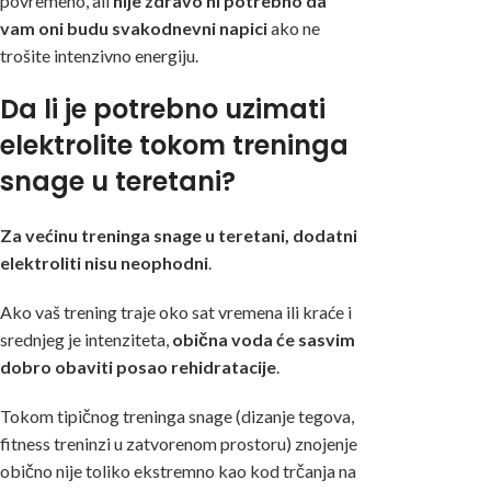
povremeno, ali
nije zdravo ni potrebno da
vam oni budu svakodnevni napici
ako ne
trošite intenzivno energiju.
Da li je potrebno uzimati
elektrolite tokom treninga
snage u teretani?
Za većinu treninga snage u teretani, dodatni
elektroliti nisu neophodni
.
Ako vaš trening traje oko sat vremena ili kraće i
srednjeg je intenziteta,
obična voda će sasvim
dobro obaviti posao rehidratacije
.
Tokom tipičnog treninga snage (dizanje tegova,
fitness treninzi u zatvorenom prostoru) znojenje
obično nije toliko ekstremno kao kod trčanja na