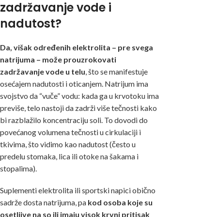
zadržavanje vode i
nadutost?
Da, višak određenih elektrolita – pre svega
natrijuma – može prouzrokovati
zadržavanje vode u telu
, što se manifestuje
osećajem nadutosti i oticanjem. Natrijum ima
svojstvo da “vuče” vodu: kada ga u krvotoku ima
previše, telo nastoji da zadrži više tečnosti kako
bi razblažilo koncentraciju soli. To dovodi do
povećanog volumena tečnosti u cirkulaciji i
tkivima, što vidimo kao nadutost (često u
predelu stomaka, lica ili otoke na šakama i
stopalima).
Suplementi elektrolita ili sportski napici obično
sadrže dosta natrijuma, pa
kod osoba koje su
osetljive na so ili imaju visok krvni pritisak