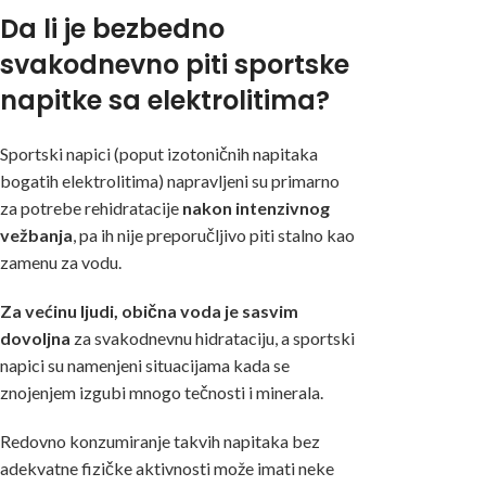
Da li je bezbedno
svakodnevno piti sportske
napitke sa elektrolitima?
Sportski napici (poput izotoničnih napitaka
bogatih elektrolitima) napravljeni su primarno
za potrebe rehidratacije
nakon intenzivnog
vežbanja
, pa ih nije preporučljivo piti stalno kao
zamenu za vodu.
Za većinu ljudi, obična voda je sasvim
dovoljna
za svakodnevnu hidrataciju, a sportski
napici su namenjeni situacijama kada se
znojenjem izgubi mnogo tečnosti i minerala.
Redovno konzumiranje takvih napitaka bez
adekvatne fizičke aktivnosti može imati neke