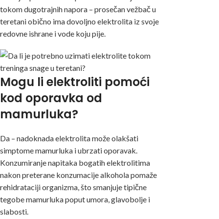
tokom dugotrajnih napora – prosečan vežbač u
teretani obično ima dovoljno elektrolita iz svoje
redovne ishrane i vode koju pije.
Mogu li elektroliti pomoći
kod oporavka od
mamurluka?
Da – nadoknada elektrolita može olakšati
simptome mamurluka i ubrzati oporavak.
Konzumiranje napitaka bogatih elektrolitima
nakon preterane konzumacije alkohola pomaže
rehidrataciji organizma, što smanjuje tipične
tegobe mamurluka poput umora, glavobolje i
slabosti.