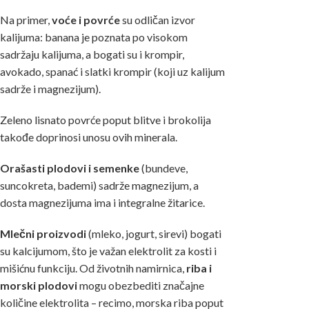
Na primer,
voće i povrće
su odličan izvor
kalijuma: banana je poznata po visokom
sadržaju kalijuma, a bogati su i krompir,
avokado, spanać i slatki krompir (koji uz kalijum
sadrže i magnezijum).
Zeleno lisnato povrće poput blitve i brokolija
takođe doprinosi unosu ovih minerala.
Orašasti plodovi i semenke
(bundeve,
suncokreta, bademi) sadrže magnezijum, a
dosta magnezijuma ima i integralne žitarice.
Mlečni proizvodi
(mleko, jogurt, sirevi) bogati
su kalcijumom, što je važan elektrolit za kosti i
mišićnu funkciju. Od životnih namirnica,
riba i
morski plodovi
mogu obezbediti značajne
količine elektrolita – recimo, morska riba poput