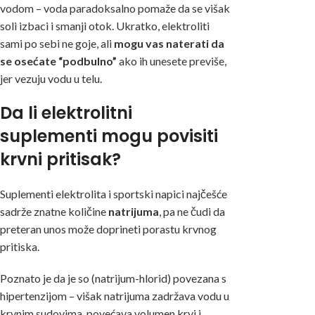
vodom – voda paradoksalno pomaže da se višak
soli izbaci i smanji otok. Ukratko, elektroliti
sami po sebi ne goje, ali
mogu vas naterati da
se osećate “podbulno”
ako ih unesete previše,
jer vezuju vodu u telu.
Da li elektrolitni
suplementi mogu povisiti
krvni pritisak?
Suplementi elektrolita
i sportski napici najčešće
sadrže znatne količine
natrijuma
, pa ne čudi da
preteran unos može doprineti porastu krvnog
pritiska.
Poznato je da je so (natrijum-hlorid) povezana s
hipertenzijom – višak natrijuma zadržava vodu u
krvnim sudovima, povećava volumen krvi i