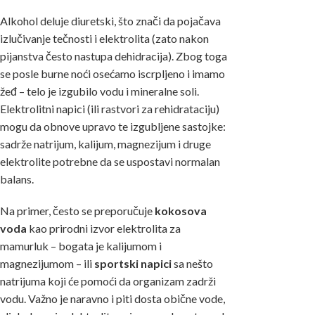
Alkohol deluje diuretski, što znači da pojačava
izlučivanje tečnosti i elektrolita (zato nakon
pijanstva često nastupa dehidracija). Zbog toga
se posle burne noći osećamo iscrpljeno i imamo
žeđ – telo je izgubilo vodu i mineralne soli.
Elektrolitni napici (ili rastvori za rehidrataciju)
mogu da obnove upravo te izgubljene sastojke:
sadrže natrijum, kalijum, magnezijum i druge
elektrolite potrebne da se uspostavi normalan
balans.
Na primer, često se preporučuje
kokosova
voda
kao prirodni izvor elektrolita za
mamurluk – bogata je kalijumom i
magnezijumom – ili
sportski napici
sa nešto
natrijuma koji će pomoći da organizam zadrži
vodu. Važno je naravno i piti dosta obične vode,