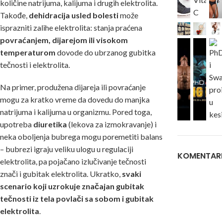
količine natrijuma, kalijuma i drugih elektrolita.
Takođe,
dehidracija usled bolesti
može
isprazniti zalihe elektrolita: stanja praćena
povraćanjem, dijarejom ili visokom
temperaturom
dovode do ubrzanog gubitka
tečnosti i elektrolita.
Na primer, produžena dijareja ili povraćanje
mogu za kratko vreme da dovedu do manjka
natrijuma i kalijuma u organizmu. Pored toga,
upotreba
diuretika
(lekova za izmokravanje) i
neka oboljenja bubrega mogu poremetiti balans
– bubrezi igraju veliku ulogu u regulaciji
KOMENTAR
elektrolita, pa pojačano izlučivanje tečnosti
znači i gubitak elektrolita. Ukratko,
svaki
scenario koji uzrokuje značajan gubitak
tečnosti iz tela povlači sa sobom i gubitak
elektrolita
.