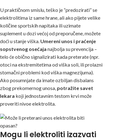
U praktičnom smislu, teško je “predozirati” se
elektrolitima iz same hrane, ali ako pijete velike
količine sportskih napitaka ili uzimate
suplement u dozi većoj od preporučene, možete
doći u stanje viška.
Umereni unos i praćenje
sopstvenog osećaja
najbolja su prevencija –
telo će obično signalizirati kada preterate (npr.
otoci na ekstremitetima od viška soli, ili prolazni
stomačni problemi kod viška magnezijuma).
Ako posumnjate da imate ozbiljan disbalans
zbog prekomernog unosa,
potražite savet
lekara
koji jednostavnim testom krvi može
proveriti nivoe elektrolita.
Mogu li elektroliti izazvati