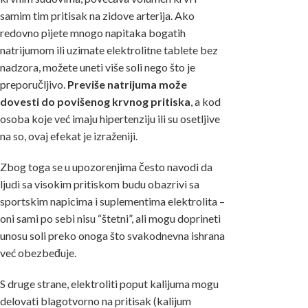
samim tim pritisak na zidove arterija. Ako
redovno pijete mnogo napitaka bogatih
natrijumom ili uzimate elektrolitne tablete bez
nadzora, možete uneti više soli nego što je
preporučljivo.
Previše natrijuma može
dovesti do povišenog krvnog pritiska
, a kod
osoba koje već imaju hipertenziju ili su osetljive
na so, ovaj efekat je izraženiji.
Zbog toga se u upozorenjima često navodi da
ljudi sa visokim pritiskom budu obazrivi sa
sportskim napicima i suplementima elektrolita –
oni sami po sebi nisu “štetni”, ali mogu doprineti
unosu soli preko onoga što svakodnevna ishrana
već obezbeđuje.
S druge strane, elektroliti poput kalijuma mogu
delovati blagotvorno na pritisak (kalijum