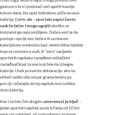
glukoze u krvi i podstaći veći apetit kasnije
tokom dana, što opet indirektno utiče na unos
kalorija. Dakle,
da – sportski napici često
sadrže šećer i mogu ugojiti
ukoliko se
konzumiraju nepromišljeno. Dobra vest je da
postoje i opcije bez šećera ili sa niskom
kalorijskom vrednošću (npr. elektrolitne tablete
koje se rastvore u vodi, ili “zero” varijante
sportskih napitaka zaslađene veštačkim
zaslađivačima) za one koji žele da izbegnu
kalorije. Uvek proverite deklaraciju: ako na
etiketi vidite više od par grama šećera po
porciji, računajte da taj napitak nosi solidnu
dozu kalorija.
Kao i sa bilo čim drugim,
umerenost je ključ
–
jedan sportski napitak posle trčanja od 10 km
neće vas udebljati, ali svakodnevno ispijanje