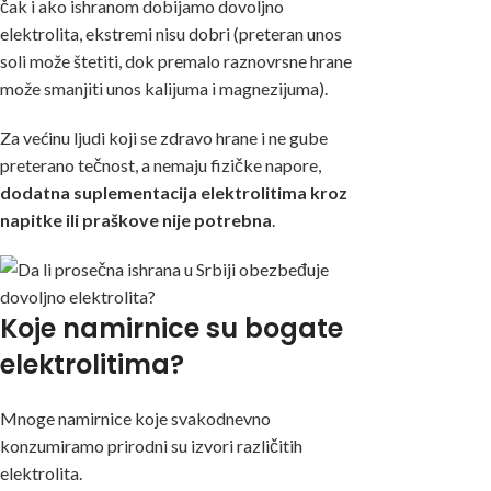
čak i ako ishranom dobijamo dovoljno
elektrolita, ekstremi nisu dobri (preteran unos
soli može štetiti, dok premalo raznovrsne hrane
može smanjiti unos kalijuma i magnezijuma).
Za većinu ljudi koji se zdravo hrane i ne gube
preterano tečnost, a nemaju fizičke napore,
dodatna suplementacija elektrolitima kroz
napitke ili praškove nije potrebna
.
Koje namirnice su bogate
elektrolitima?
Mnoge namirnice koje svakodnevno
konzumiramo prirodni su izvori različitih
elektrolita.