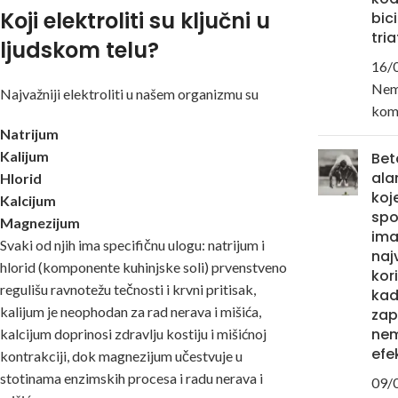
Koji elektroliti su ključni u
bici
tri
ljudskom telu?
16/
Ne
Najvažniji elektroliti u našem organizmu su
kom
Natrijum
Kalijum
Bet
ala
Hlorid
koj
Kalcijum
spo
Magnezijum
im
Svaki od njih ima specifičnu ulogu: natrijum i
naj
hlorid (komponente kuhinjske soli) prvenstveno
kori
regulišu ravnotežu tečnosti i krvni pritisak,
ka
kalijum
je neophodan za rad nerava i mišića,
zap
ne
kalcijum doprinosi zdravlju kostiju i mišićnoj
efe
kontrakciji, dok
magnezijum
učestvuje u
stotinama enzimskih procesa i radu nerava i
09/