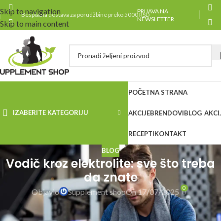
Skip to navigation
PRIJAVA NA
Besplatna dostava za porudžbine preko 5000 RSD
NEWSLETTER
Skip to main content
POČETNA STRANA
IZABERITE KATEGORIJU
AKCIJE
BRENDOVI
BLOG
AKCI
RECEPTI
KONTAKT
BLOG
Vodič kroz elektrolite: sve što treba
da znate
0
Objavio
Supplement shop
On 17/07/2025
KATEGORIJ
Šta su elektroliti i zašto su