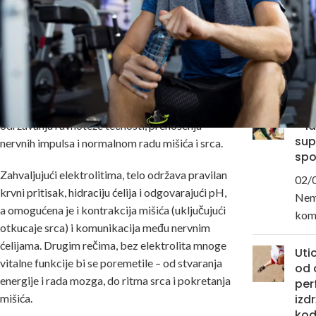
važni za organizam?
Blog
(29)
Elektroliti
su esencijalni minerali (poput
natrijuma, kalijuma, kalcijuma, magnezijuma,
POSLEDNJ
hlorida i drugih) koji nose električni naboj i
NOVOSTI
nalaze se u tečnostima našeg tela. Ovi
naelektrisani joni imaju ključnu ulogu u
As
– i
održavanju ravnoteže tečnosti, prenošenju
sup
nervnih impulsa i normalnom radu mišića i srca.
spo
Zahvaljujući
elektrolitima
, telo održava pravilan
02/
krvni pritisak, hidraciju ćelija i odgovarajući pH,
Ne
a omogućena je i kontrakcija mišića (uključujući
kom
otkucaje srca) i komunikacija među nervnim
ćelijama. Drugim rečima, bez elektrolita mnoge
Uti
vitalne funkcije bi se poremetile – od stvaranja
od 
energije i rada mozga, do ritma srca i pokretanja
per
mišića.
izdr
kod