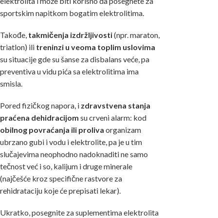
elektrolita i može biti korisno da posegnete za
sportskim napitkom bogatim elektrolitima.
Takođe,
takmičenja izdržljivosti
(npr. maraton,
triatlon) ili
treninzi u veoma toplim uslovima
su situacije gde su šanse za disbalans veće, pa
preventiva u vidu
pića sa elektrolitima
ima
smisla.
Pored fizičkog napora, i
zdravstvena stanja
praćena dehidracijom
su crveni alarm: kod
obilnog povraćanja ili proliva
organizam
ubrzano gubi i vodu i elektrolite, pa je u tim
slučajevima neophodno nadoknaditi ne samo
tečnost već i so, kalijum i druge minerale
(najčešće kroz specifične rastvore za
rehidrataciju koje će prepisati lekar).
Ukratko, posegnite za suplementima elektrolita