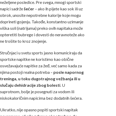
neželjene posledice. Pre svega, mnogi sportski
napici sadrže
šećer
– ako ih pijete kao sok ili uz
obrok, unosite nepotrebne kalorije koje mogu
doprineti gojenju. Takođe, konstantno uzimanje
viška soli (natrijuma) preko ovih napitaka može
opteretiti bubrege i dovesti do neravnoteže ako
ne trošite to kroz znojenje.
Stručnjaci u svetu sports jasno komuniciraju da
sportske napitke ne koristimo kao obične
osvežavajuće napitke za žeđ, već samo kada za
njima postoji realna potreba –
posle napornog
treninga, u toku dugotrajnog vežbanja ili u
slučaju dehidracije zbog bolesti
. U
suprotnom, bolje je posegnuti za vodom ili
niskokaloričnim napicima bez dodatnih šećera.
Ukratko, nije opasno popiti sportski napitak