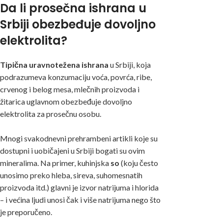
Da li prosečna ishrana u
Srbiji obezbeđuje dovoljno
elektrolita?
Tipična uravnotežena ishrana
u Srbiji, koja
podrazumeva konzumaciju voća, povrća, ribe,
crvenog i belog mesa, mlečnih proizvoda i
žitarica uglavnom obezbeđuje dovoljno
elektrolita za prosečnu osobu.
Mnogi svakodnevni prehrambeni artikli koje su
dostupni i uobičajeni u Srbiji bogati su ovim
mineralima. Na primer, kuhinjska
so
(koju često
unosimo preko hleba, sireva, suhomesnatih
proizvoda itd.) glavni je izvor natrijuma i hlorida
– i većina ljudi unosi čak i više natrijuma nego što
je preporučeno.