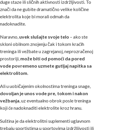
duge staze ili sličnih aktivnosti izdržljivosti. To
znači da ne gubite dramatično velike količine
elektrolita koje bi morali odmah da
nadoknadite.
Naravno,
uvek slušajte svoje telo
– ako ste
skloni obilnom znojenju čak i tokom kraćih
treninga ili vežbate u zagrejanoj, neprozračenoj
prostoriji,
može biti od pomoći da pored
vode povremeno uzmete gutljaj napitka sa
elektrolitom
.
Ali u uobičajenim okolnostima treninga snage,
dovoljan je unos vode pre, tokom i nakon
vežbanja
, uz eventualno obrok posle treninga
koji će nadoknaditi elektrolite kroz hranu.
Suština je da elektrolitni suplementi uglavnom
trebaju sportistima u sportovima izdržljivosti ili