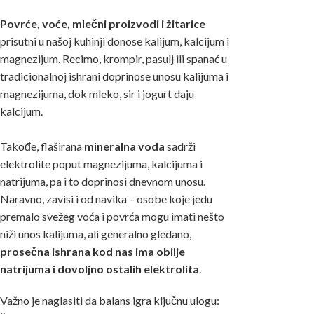
Povrće, voće, mlečni proizvodi i žitarice
prisutni u našoj kuhinji donose kalijum, kalcijum i
magnezijum. Recimo, krompir, pasulj ili spanać u
tradicionalnoj ishrani doprinose unosu kalijuma i
magnezijuma, dok mleko, sir i jogurt daju
kalcijum.
Takođe, flaširana
mineralna voda
sadrži
elektrolite poput magnezijuma, kalcijuma i
natrijuma, pa i to doprinosi dnevnom unosu.
Naravno, zavisi i od navika – osobe koje jedu
premalo svežeg voća i povrća mogu imati nešto
niži unos kalijuma, ali generalno gledano,
prosečna ishrana kod nas ima obilje
natrijuma i dovoljno ostalih elektrolita
.
Važno je naglasiti da balans igra ključnu ulogu: