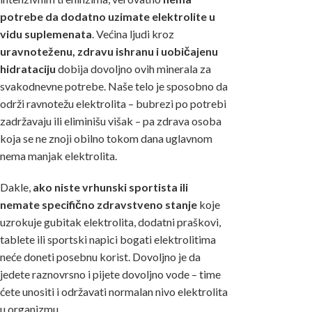
potrebe da dodatno uzimate elektrolite u
vidu suplemenata
. Većina ljudi kroz
uravnoteženu, zdravu ishranu i
uobičajenu
hidrataciju
dobija dovoljno ovih minerala za
svakodnevne potrebe. Naše telo je sposobno da
održi ravnotežu elektrolita – bubrezi po potrebi
zadržavaju ili eliminišu višak – pa zdrava osoba
koja se ne znoji obilno tokom dana uglavnom
nema manjak elektrolita.
Dakle,
ako niste vrhunski sportista ili
nemate specifično zdravstveno stanje
koje
uzrokuje gubitak elektrolita, dodatni praškovi,
tablete ili sportski napici bogati elektrolitima
neće doneti posebnu korist. Dovoljno je da
jedete raznovrsno i pijete dovoljno vode – time
ćete unositi i održavati normalan nivo elektrolita
u organizmu.