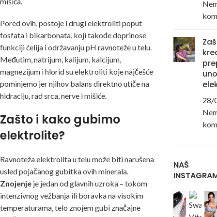
mišića.
Ne
kom
Pored ovih, postoje i drugi elektroliti poput
fosfata i bikarbonata, koji takođe doprinose
Zaš
funkciji ćelija i održavanju pH ravnoteže u telu.
kre
Međutim, natrijum, kalijum, kalcijum,
pre
magnezijum i hlorid su elektroliti koje najčešće
un
pominjemo jer njihov balans direktno utiče na
ele
hidraciju, rad srca, nerve i mišiće.
28/
Ne
Zašto i kako gubimo
kom
elektrolite?
Ravnoteža elektrolita u telu može biti narušena
NAŠ
usled pojačanog gubitka ovih minerala.
INSTAGRA
Znojenje
je jedan od glavnih uzroka – tokom
intenzivnog vežbanja ili boravka na visokim
temperaturama, telo znojem gubi značajne