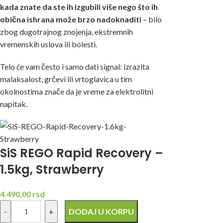
kada znate da ste ih izgubili više nego što ih
obična ishrana može brzo nadoknaditi
– bilo
zbog dugotrajnog znojenja, ekstremnih
vremenskih uslova ili bolesti.
Telo će vam često i samo dati signal: izrazita
malaksalost, grčevi ili vrtoglavica u tim
okolnostima znače da je vreme za
elektrolitni
napitak
.
SiS REGO Rapid Recovery –
1.5kg, Strawberry
4.490,00
rsd
DODAJ U KORPU