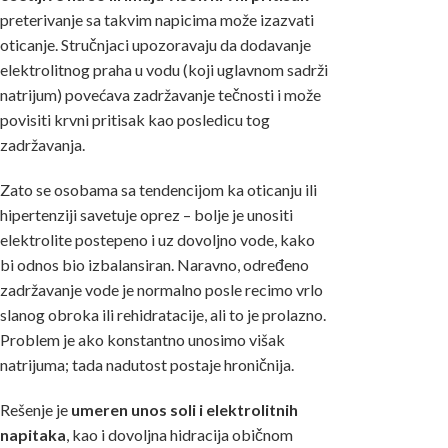
preterivanje sa takvim napicima može izazvati
oticanje. Stručnjaci upozoravaju da dodavanje
elektrolitnog praha u vodu (koji uglavnom sadrži
natrijum) povećava zadržavanje tečnosti i može
povisiti krvni pritisak kao posledicu tog
zadržavanja.
Zato se osobama sa tendencijom ka oticanju ili
hipertenziji savetuje oprez – bolje je unositi
elektrolite postepeno i uz dovoljno vode, kako
bi odnos bio izbalansiran. Naravno, određeno
zadržavanje vode je normalno posle recimo vrlo
slanog obroka ili rehidratacije, ali to je prolazno.
Problem je ako konstantno unosimo višak
natrijuma; tada nadutost postaje hroničnija.
Rešenje je
umeren unos soli i elektrolitnih
napitaka
, kao i dovoljna hidracija običnom