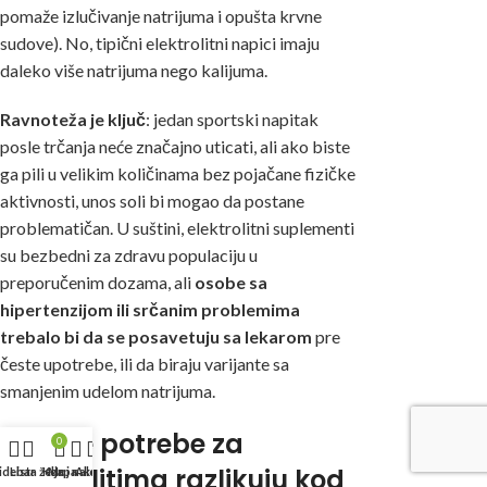
pomaže izlučivanje natrijuma i opušta krvne
sudove). No, tipični elektrolitni napici imaju
daleko više natrijuma nego kalijuma.
Ravnoteža je ključ
: jedan sportski napitak
posle trčanja neće značajno uticati, ali ako biste
ga pili u velikim količinama bez pojačane fizičke
aktivnosti, unos soli bi mogao da postane
problematičan. U suštini, elektrolitni suplementi
su bezbedni za zdravu populaciju u
preporučenim dozama, ali
osobe sa
hipertenzijom ili srčanim problemima
trebalo bi da se posavetuju sa lekarom
pre
česte upotrebe, ili da biraju varijante sa
smanjenim udelom natrijuma.
Da li se potrebe za
0
elektrolitima razlikuju kod
idebar
Lista želja
Korpa
Moj nalog
Akcije