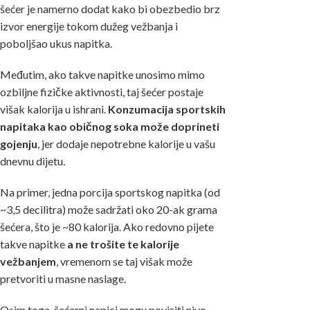
šećer je namerno dodat kako bi obezbedio brz
izvor energije tokom dužeg vežbanja i
poboljšao ukus napitka.
Međutim, ako takve napitke unosimo mimo
ozbiljne fizičke aktivnosti, taj šećer postaje
višak kalorija u ishrani.
Konzumacija sportskih
napitaka kao običnog soka može doprineti
gojenju
, jer dodaje nepotrebne kalorije u vašu
dnevnu dijetu.
Na primer, jedna porcija sportskog napitka (od
~3,5 decilitra) može sadržati oko 20-ak grama
šećera, što je ~80 kalorija. Ako redovno pijete
takve napitke
a ne trošite te kalorije
vežbanjem
, vremenom se taj višak može
pretvoriti u masne naslage.
Osim toga, šećerni napici mogu povisiti nivo