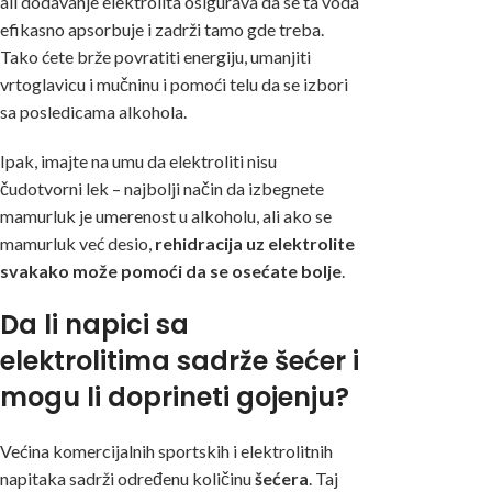
ali dodavanje elektrolita osigurava da se ta voda
efikasno apsorbuje i zadrži tamo gde treba.
Tako ćete brže povratiti energiju, umanjiti
vrtoglavicu i mučninu i pomoći telu da se izbori
sa posledicama alkohola.
Ipak, imajte na umu da elektroliti nisu
čudotvorni lek – najbolji način da izbegnete
mamurluk je umerenost u alkoholu, ali ako se
mamurluk već desio,
rehidracija uz elektrolite
svakako može pomoći da se osećate bolje
.
Da li napici sa
elektrolitima sadrže šećer i
mogu li doprineti gojenju?
Većina komercijalnih sportskih i elektrolitnih
napitaka sadrži određenu količinu
šećera
. Taj