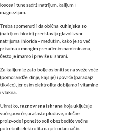
lososa i tune sadrži natrijum, kalijum i
magnezijum.
Treba spomenuti i da obična
kuhinjska so
(natrijum-hlorid) predstavlja glavni izvor
natrijuma i hlorida – međutim, kako je so već
prisutna u mnogim prerađenim namirnicama,
često je imamo i previše u ishrani.
Za kalijum je zato bolje osloniti se na sveže voće
(pomorandže, dinje, kajsije) i povrće (paradajz,
tikvice), jer osim elektrolita dobijamo i vitamine
i vlakna.
Ukratko,
raznovrsna ishrana
koja uključuje
voće, povrće, orašaste plodove, mlečne
proizvode i ponešto soli obezbediće većinu
potrebnih elektrolita na prirodan način.