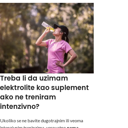
Treba li da uzimam
elektrolite kao suplement
ako ne treniram
intenzivno?
Ukoliko se ne bavite dugotrajnim ili veoma
intenzivnim treninzima, verovatno
nema