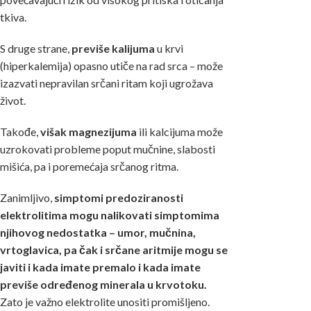
tkiva.
S druge strane,
previše kalijuma
u krvi
(hiperkalemija) opasno utiče na rad srca – može
izazvati nepravilan srčani ritam koji ugrožava
život.
Takođe,
višak magnezijuma
ili kalcijuma može
uzrokovati probleme poput mučnine, slabosti
mišića, pa i poremećaja srčanog ritma.
Zanimljivo,
simptomi predoziranosti
elektrolitima mogu nalikovati simptomima
njihovog nedostatka – umor, mučnina,
vrtoglavica, pa čak i srčane aritmije
mogu se
javiti i kada imate premalo i kada imate
previše određenog minerala u krvotoku.
Zato je važno elektrolite unositi promišljeno.