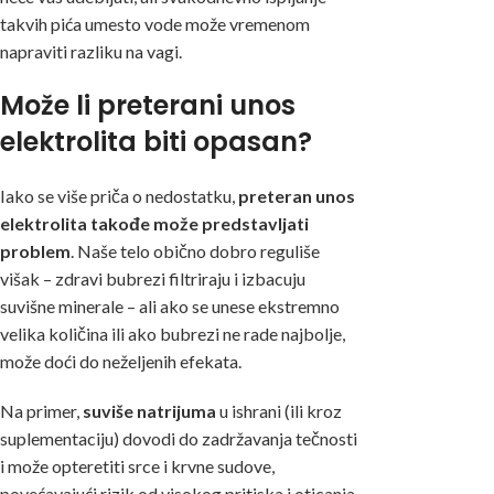
takvih pića umesto vode može vremenom
napraviti razliku na vagi.
Može li preterani unos
elektrolita biti opasan?
Iako se više priča o nedostatku,
preteran unos
elektrolita takođe može predstavljati
problem
. Naše telo obično dobro reguliše
višak – zdravi bubrezi filtriraju i izbacuju
suvišne minerale – ali ako se unese ekstremno
velika količina ili ako bubrezi ne rade najbolje,
može doći do neželjenih efekata.
Na primer,
suviše natrijuma
u ishrani (ili kroz
suplementaciju) dovodi do zadržavanja tečnosti
i može opteretiti srce i krvne sudove,
povećavajući rizik od visokog pritiska i oticanja