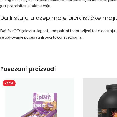
ga upotrebite na takmičenju.
Da li staju u džep moje biciklističke maj
Da! Svi GO gelovi su lagani, kompaktni i napravljeni tako da staju 
se pakovanje pocepati ili pući tokom vežbanja.
Povezani proizvodi
-20%