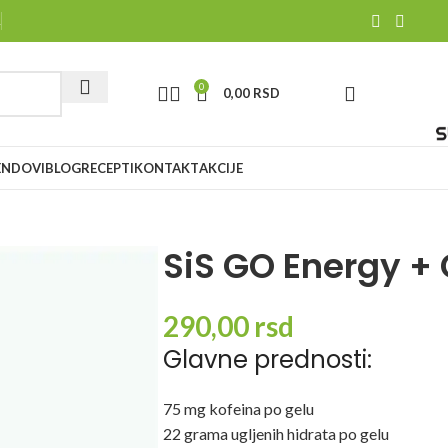
R
0
0,00
RSD
ENDOVI
BLOG
RECEPTI
KONTAKT
AKCIJE
SiS GO Energy + 
290,00
rsd
Glavne prednosti:
75 mg kofeina po gelu
22 grama ugljenih hidrata po gelu