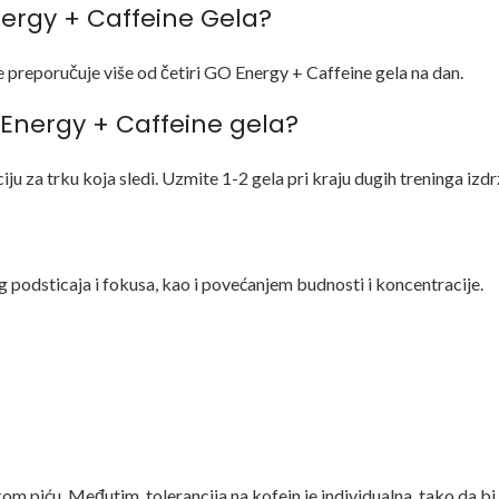
nergy + Caffeine Gela?
 ne preporučuje više od četiri GO Energy + Caffeine gela na dan.
Energy + Caffeine gela?
ju za trku koja sledi. Uzmite 1-2 gela pri kraju dugih treninga izdr
odsticaja i fokusa, kao i povećanjem budnosti i koncentracije.
kom piću. Međutim, tolerancija na kofein je individualna, tako da b