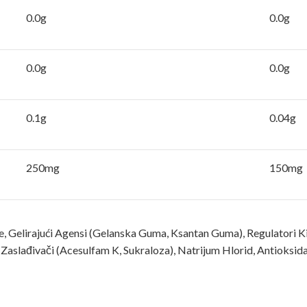
0.0g
0.0g
0.0g
0.0g
0.1g
0.04g
250mg
150mg
 Gelirajući Agensi (Gelanska Guma, Ksantan Guma), Regulatori Kise
Zaslađivači (Acesulfam K, Sukraloza), Natrijum Hlorid, Antioksid