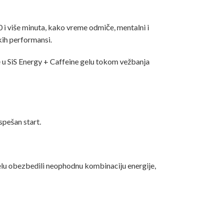
 i više minuta, kako vreme odmiče, mentalni i
kih performansi.
e u SiS Energy + Caffeine gelu tokom vežbanja
uspešan start.
telu obezbedili neophodnu kombinaciju energije,