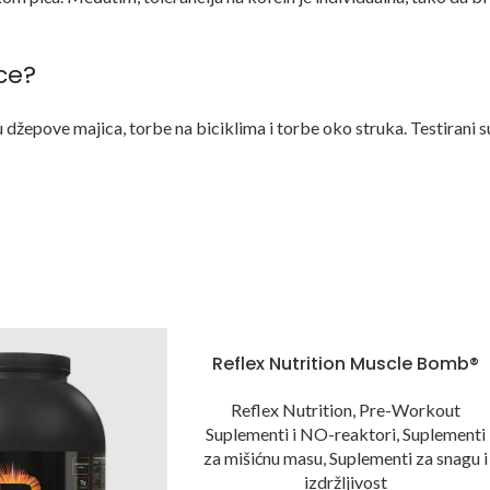
ice?
u džepove majica, torbe na biciklima i torbe oko struka. Testirani s
Reflex Nutrition Muscle Bomb®
Reflex Nutrition
,
Pre-Workout
Suplementi i NO-reaktori
,
Suplementi
za mišićnu masu
,
Suplementi za snagu i
izdržljivost