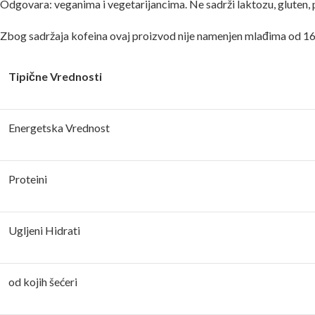
Odgovara: veganima i vegetarijancima. Ne sadrži laktozu, gluten, p
Zbog sadržaja kofeina ovaj proizvod nije namenjen mlađima od 16 
Tipične Vrednosti
Energetska Vrednost
Proteini
Ugljeni Hidrati
od kojih šećeri