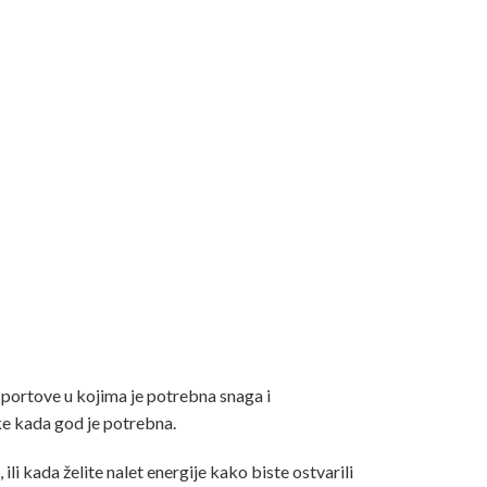
sportove u kojima je potrebna snaga i
e kada god je potrebna.
li kada želite nalet energije kako biste ostvarili