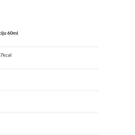
iju 60ml
7kcal