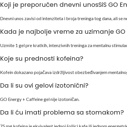
Koji je preporučen dnevni unosSiS GO E
Dnevni unos zavisi od intenziteta i broja treninga tog dana, ali se
Kada je najbolje vreme za uzimanje GO 
Uzmite 1 gel pre kratkih, intenzivnih treninga za mentalnu stimulaci
Koje su prednosti kofeina?
Kofein dokazano pojačava izdržljivost obezbeđivanjem mentalnog p
Da li su ovi gelovi izotonični?
GO Energy + Caffeine gel nije izotoničan.
Da li ću imati problema sa stomakom?
75 mg kofeina je ekvivalent jednoj šoljici kafe ili jednom energets