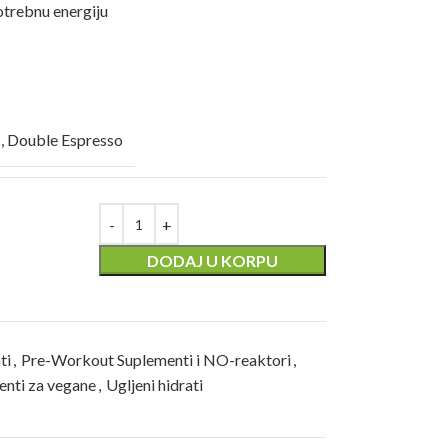
otrebnu energiju
,
Double Espresso
DODAJ U KORPU
ti
,
Pre-Workout Suplementi i NO-reaktori
,
enti za vegane
,
Ugljeni hidrati