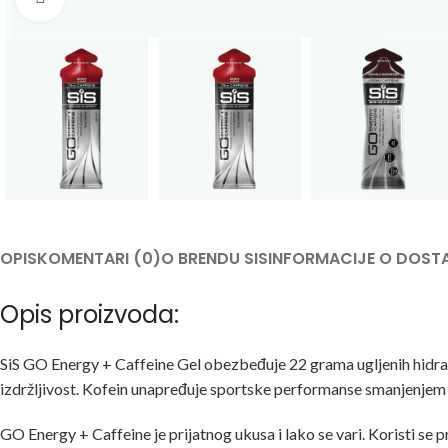
OPIS
KOMENTARI (0)
O BRENDU SIS
INFORMACIJE O DOST
Opis proizvoda:
SiS GO Energy + Caffeine Gel obezbeđuje 22 grama ugljenih hidrata 
izdržljivost. Kofein unapređuje sportske performanse smanjenjem
GO Energy + Caffeine je prijatnog ukusa i lako se vari. Koristi se p