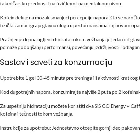
takmičarsku prednost i na fizičkom i na mentalnom nivou.
Kofein deluje na mozak smanjući percepciju napora, što se naročit
fizički zamor igraju glavnu ulogu u performansama i njihovom opa
Pražnjenje depoa ugljenih hidrata tokom vežbanja je jedan od glav
pomaže poboljšanju performansi, povećanju izdržljivosti i odlagan
Sastav i saveti za konzumaciju
Upotrebite 1 gel 30-45 minuta pre treninga ili aktivnosti kratkog t
Kod dugotrajnih napora, konzumirajte najviše 2 puta po 2 kofeins
Za uspešniju hidrataciju možete koristiti dva SiS GO Energy + Caf
kofeina i tečnosti tokom vežbanja.
Instrukcije za upotrebu: Jednostavno otcepite gornji deo pakova