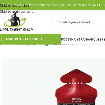
Skip to navigation
Besplatna dostava za porudžbine preko 5000 RSD
PRIJAVA NA NEWSLETTE
Skip to main content
IZABERITE KATEGORIJU
POČETNA STRANA
AKCIJE
BR
Početna
-
SiS
-
SiS GO Energy + Caffeine Gel