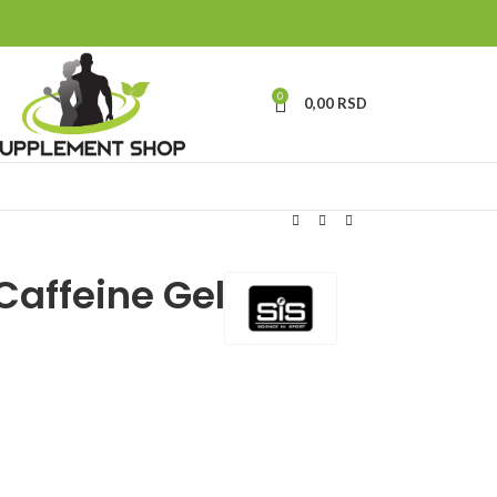
0
0,00
RSD
Caffeine Gel