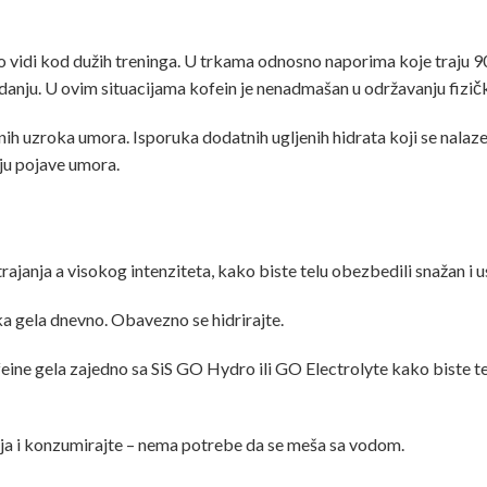
o vidi kod dužih treninga. U trkama odnosno naporima koje traju 90
danju. U ovim situacijama kofein je nenadmašan u održavanju fizič
nih uzroka umora. Isporuka dodatnih ugljenih hidrata koji se nalaz
ju pojave umora.
rajanja a visokog intenziteta, kako biste telu obezbedili snažan i 
ka gela dnevno. Obavezno se hidrirajte.
feine gela zajedno sa SiS GO Hydro ili GO Electrolyte kako biste 
nja i konzumirajte – nema potrebe da se meša sa vodom.