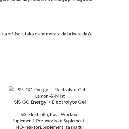
u na pritisak, tako da ne morate da brinete da će
USKORO
SiS GO Energy + Electrolyte Gel
SiS
,
Elektroliti
,
Post-Workout
Suplementi
,
Pre-Workout Suplementi i
NO-reaktori
,
Suplementi za snagu i