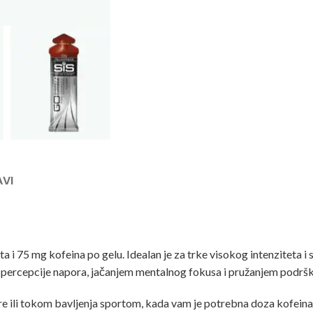
AVI
i 75 mg kofeina po gelu. Idealan je za trke visokog intenziteta i 
 percepcije napora, jačanjem mentalnog fokusa i pružanjem podršk
re ili tokom bavljenja sportom, kada vam je potrebna doza kofeina, i