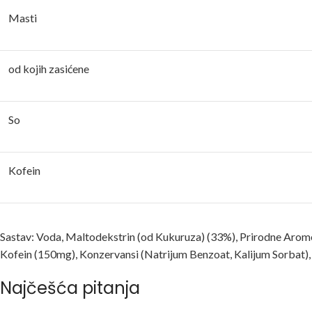
Masti
od kojih zasićene
So
Kofein
Sastav: Voda, Maltodekstrin (od Kukuruza) (33%), Prirodne Arome,
Kofein (150mg), Konzervansi (Natrijum Benzoat, Kalijum Sorbat), 
Najčešća pitanja