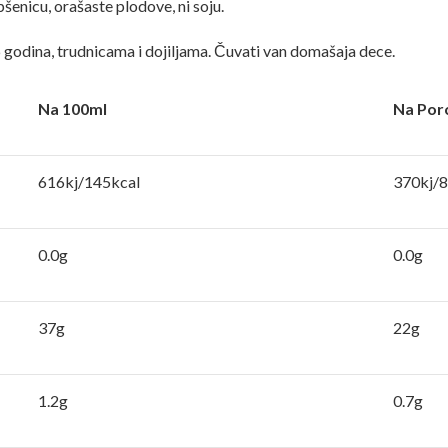
šenicu, orašaste plodove, ni soju.
godina, trudnicama i dojiljama. Čuvati van domašaja dece.
Na 100ml
Na Porc
616kj/145kcal
370kj/8
0.0g
0.0g
37g
22g
1.2g
0.7g