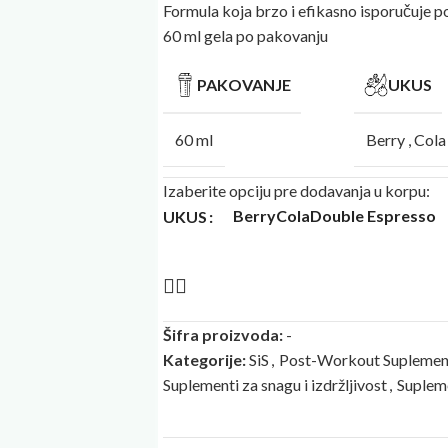
Formula koja brzo i efikasno isporučuje p
60 ml gela po pakovanju
PAKOVANJE
UKUS
60 ml
Berry
,
Cola
Izaberite opciju pre dodavanja u korpu:
Berry
Cola
Double Espresso
UKUS
Šifra proizvoda:
-
Kategorije:
SiS
,
Post-Workout Suplemen
Suplementi za snagu i izdržljivost
,
Suplem