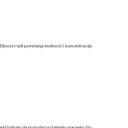
žljivosti radi povećanja budnosti i koncentracije.
i gel trebalo da probate na treningu pre nego što